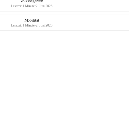
Volksbegehren
Lesezeit 1 Minute
•
2. Juni 2026
Mobilität
Lesezeit 1 Minute
•
2. Juni 2026