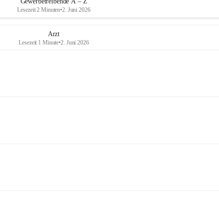
Gewerbetreibende A – Z
Lesezeit 2 Minuten
•
2. Juni 2026
Arzt
Lesezeit 1 Minute
•
2. Juni 2026