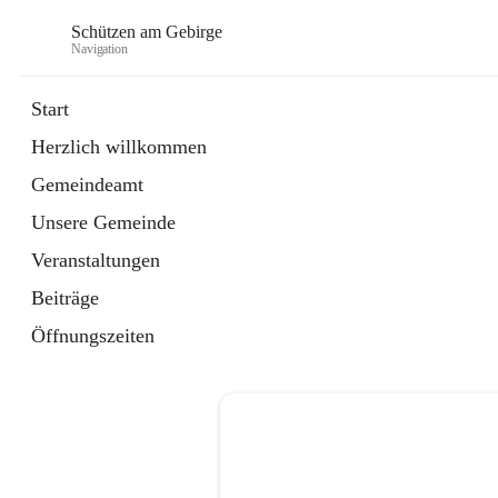
Schützen am Gebirge
Navigation
Start
Herzlich willkommen
Veranstaltungen
Gemeindeamt
1 Schnellzugriff
Unsere Gemeinde
öffnet
Vereine
in
Artikel
Veranstaltungen
neuem
Tab
Beiträge
Öffnungszeiten