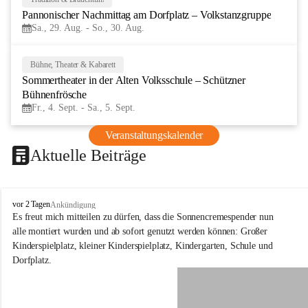
29
Pannonischer Nachmittag am Dorfplatz – Volkstanzgruppe
AUG
Sa., 29. Aug. - So., 30. Aug.
Bühne, Theater & Kabarett
4
Sommertheater in der Alten Volksschule – Schützner 
SEP
Bühnenfrösche
Fr., 4. Sept. - Sa., 5. Sept.
Veranstaltungskalender
Aktuelle Beiträge
S
vor 2 Tagen
Ankündigung
c
Es freut mich mitteilen zu dürfen, dass die Sonnencremespender nun 
h
alle montiert wurden und ab sofort genutzt werden können: Großer 
ü
Kinderspielplatz, kleiner Kinderspielplatz, Kindergarten, Schule und 
t
Dorfplatz.
z
e
n
a