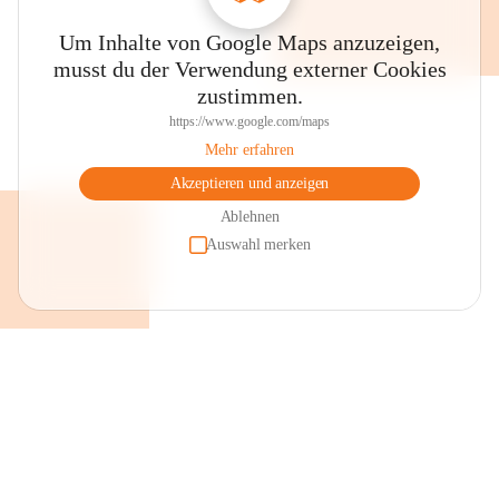
Schmalangerdorf

Um Inhalte von Google Maps anzuzeigen,
musst du der Verwendung externer Cookies
zustimmen.
https://www.google.com/maps
Mehr erfahren
Akzeptieren und anzeigen
Das ursprüngliche Schmalangerdorf mit heute noch teilweise 
erhaltenen Giebelhäuserensembles bietet sich für eine 
Ablehnen
Ortsbesichtigung an. Im Ortszentrum liegt der Dorfplatz mit dem 
Auswahl merken
Brunnen, einer Keramikarbeit des örtlichen Künstlers Robert 
Schneider, dahinter an der Fassade des Pfarrheimes das 
Kunstglasfenster von Prof. Erich Stanschitz „Maria Magdalena“ 
sowie dem Gebäudekomplex der „Alten Schule“, der heute 
großteils als Veranstaltungsstätte genutzt wird. 

Pfarrkirche

Die Pfarrkirche mit ihrer barocken Westfassade, umgeben von der 
Wehrmauer, ist der hl. Maria Magdalena geweiht. Gepflegte und 
renovierte Bildstöcke findet man im gesamten Gemeindegebiet. An 