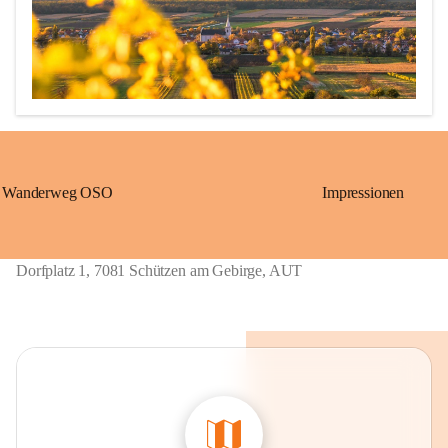
Wanderweg OSO
Impressionen
Erstmalige urkundliche Erwähnung 1211 als „Löwö“ (richtig 
übersetzt: Schützen)

1390 bis ca. 1875: „Gschieß“, benannt nach dem Herrschaftsurbar 
Dorfplatz 1, 7081 Schützen am Gebirge, AUT
Eisenstadt der Grafen von Geschies.

1867 bis 1921: „Sérz“, ungarische Übersetzung von Gschieß.

Ab 1924: heutiger Name „Schützen am Gebirge“, welcher sich 
wieder auf die alte Grenzwächtersiedlung „Löwö“ bezieht. 
