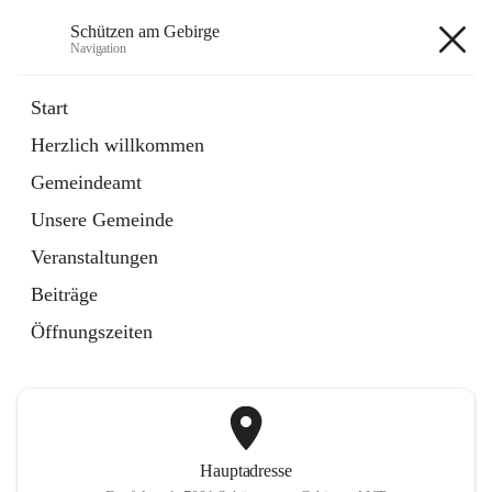
Schützen am Gebirge
Navigation
Schützen am Gebirge
Start
Herzlich willkommen
Veranstaltungen
Gemeindeamt
1 Schnellzugriff
Unsere Gemeinde
öffnet
Vereine
in
Artikel
Veranstaltungen
neuem
Tab
Beiträge
+6
Öffnungszeiten
Hauptadresse