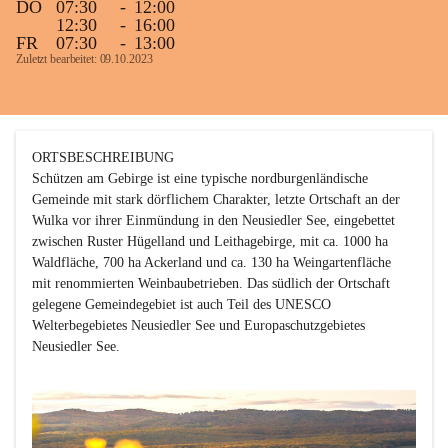
DO
07:30
-
12:00
12:30
-
16:00
FR
07:30
-
13:00
Zuletzt bearbeitet: 09.10.2023
ORTSBESCHREIBUNG

Schützen am Gebirge ist eine typische nordburgenländische 
Gemeinde mit stark dörflichem Charakter, letzte Ortschaft an der 
Wulka vor ihrer Einmündung in den Neusiedler See, eingebettet 
zwischen Ruster Hügelland und Leithagebirge, mit ca. 1000 ha 
Waldfläche, 700 ha Ackerland und ca. 130 ha Weingartenfläche 
mit renommierten Weinbaubetrieben. Das südlich der Ortschaft 
gelegene Gemeindegebiet ist auch Teil des UNESCO 
Welterbegebietes Neusiedler See und Europaschutzgebietes 
Neusiedler See. 
