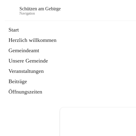
Schützen am Gebirge
Navigation
Start
Herzlich willkommen
Veranstaltungen
Gemeindeamt
1 Schnellzugriff
Unsere Gemeinde
öffnet
Vereine
in
Artikel
Veranstaltungen
neuem
Tab
Beiträge
Öffnungszeiten