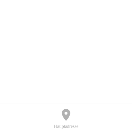
Schützen am Gebirge
+6
Hauptadresse