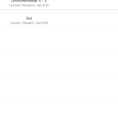
Gewerbetreibende A – Z
Lesezeit 2 Minuten
•
2. Juni 2026
Arzt
Lesezeit 1 Minute
•
2. Juni 2026