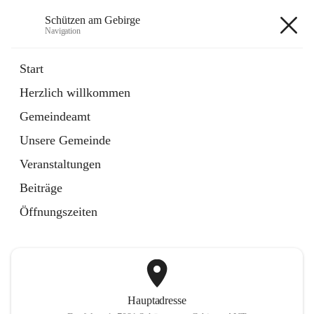
Schützen am Gebirge
Navigation
Schützen am Gebirge
Start
Herzlich willkommen
Veranstaltungen
Gemeindeamt
1 Schnellzugriff
Unsere Gemeinde
öffnet
Vereine
in
Artikel
Veranstaltungen
neuem
Tab
Beiträge
+6
Öffnungszeiten
Hauptadresse