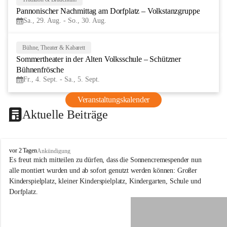
29
Pannonischer Nachmittag am Dorfplatz – Volkstanzgruppe
AUG
Sa., 29. Aug. - So., 30. Aug.
Bühne, Theater & Kabarett
4
Sommertheater in der Alten Volksschule – Schützner 
SEP
Bühnenfrösche
Fr., 4. Sept. - Sa., 5. Sept.
Veranstaltungskalender
Aktuelle Beiträge
S
vor 2 Tagen
Ankündigung
c
Es freut mich mitteilen zu dürfen, dass die Sonnencremespender nun 
h
alle montiert wurden und ab sofort genutzt werden können: Großer 
ü
Kinderspielplatz, kleiner Kinderspielplatz, Kindergarten, Schule und 
t
Dorfplatz.
z
e
n
a