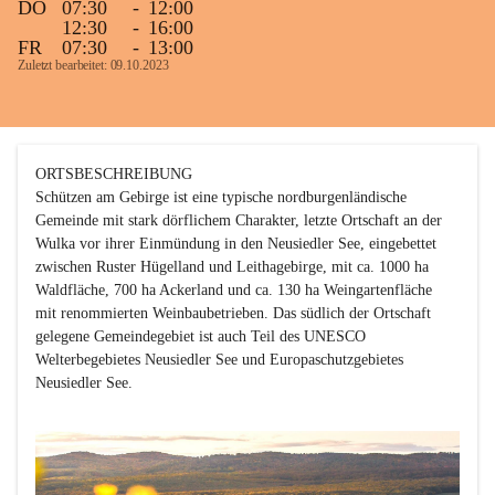
DO
07:30
-
12:00
12:30
-
16:00
FR
07:30
-
13:00
Zuletzt bearbeitet: 09.10.2023
ORTSBESCHREIBUNG

Schützen am Gebirge ist eine typische nordburgenländische 
Gemeinde mit stark dörflichem Charakter, letzte Ortschaft an der 
Wulka vor ihrer Einmündung in den Neusiedler See, eingebettet 
zwischen Ruster Hügelland und Leithagebirge, mit ca. 1000 ha 
Waldfläche, 700 ha Ackerland und ca. 130 ha Weingartenfläche 
mit renommierten Weinbaubetrieben. Das südlich der Ortschaft 
gelegene Gemeindegebiet ist auch Teil des UNESCO 
Welterbegebietes Neusiedler See und Europaschutzgebietes 
Neusiedler See. 
