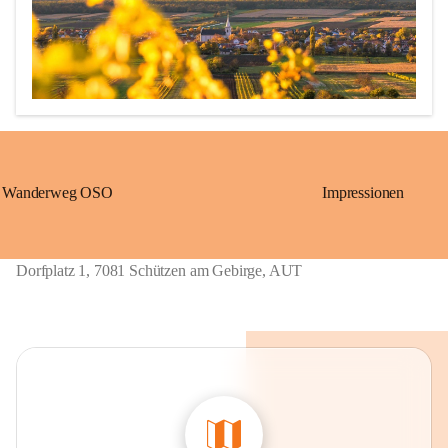
Wanderweg OSO
Impressionen
Erstmalige urkundliche Erwähnung 1211 als „Löwö“ (richtig 
übersetzt: Schützen)

1390 bis ca. 1875: „Gschieß“, benannt nach dem Herrschaftsurbar 
Dorfplatz 1, 7081 Schützen am Gebirge, AUT
Eisenstadt der Grafen von Geschies.

1867 bis 1921: „Sérz“, ungarische Übersetzung von Gschieß.

Ab 1924: heutiger Name „Schützen am Gebirge“, welcher sich 
wieder auf die alte Grenzwächtersiedlung „Löwö“ bezieht. 
