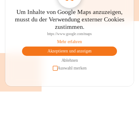
Schmalangerdorf

Um Inhalte von Google Maps anzuzeigen,
musst du der Verwendung externer Cookies
zustimmen.
https://www.google.com/maps
Mehr erfahren
Akzeptieren und anzeigen
Das ursprüngliche Schmalangerdorf mit heute noch teilweise 
erhaltenen Giebelhäuserensembles bietet sich für eine 
Ablehnen
Ortsbesichtigung an. Im Ortszentrum liegt der Dorfplatz mit dem 
Auswahl merken
Brunnen, einer Keramikarbeit des örtlichen Künstlers Robert 
Schneider, dahinter an der Fassade des Pfarrheimes das 
Kunstglasfenster von Prof. Erich Stanschitz „Maria Magdalena“ 
sowie dem Gebäudekomplex der „Alten Schule“, der heute 
großteils als Veranstaltungsstätte genutzt wird. 

Pfarrkirche

Die Pfarrkirche mit ihrer barocken Westfassade, umgeben von der 
Wehrmauer, ist der hl. Maria Magdalena geweiht. Gepflegte und 
renovierte Bildstöcke findet man im gesamten Gemeindegebiet. An 