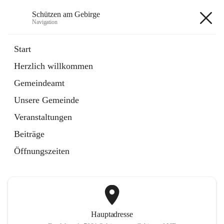
Schützen am Gebirge
Navigation
Schützen am Gebirge
Start
Herzlich willkommen
Veranstaltungen
Gemeindeamt
1 Schnellzugriff
Unsere Gemeinde
öffnet
Vereine
in
Artikel
Veranstaltungen
neuem
Tab
Beiträge
+6
Öffnungszeiten
Hauptadresse