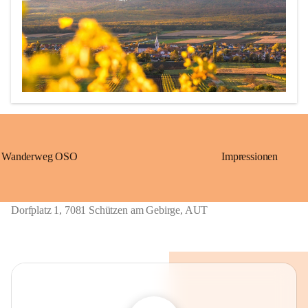
Wanderweg OSO
Impressionen
Erstmalige urkundliche Erwähnung 1211 als „Löwö“ (richtig 
übersetzt: Schützen)

1390 bis ca. 1875: „Gschieß“, benannt nach dem Herrschaftsurbar 
Dorfplatz 1, 7081 Schützen am Gebirge, AUT
Eisenstadt der Grafen von Geschies.

1867 bis 1921: „Sérz“, ungarische Übersetzung von Gschieß.

Ab 1924: heutiger Name „Schützen am Gebirge“, welcher sich 
wieder auf die alte Grenzwächtersiedlung „Löwö“ bezieht. 
