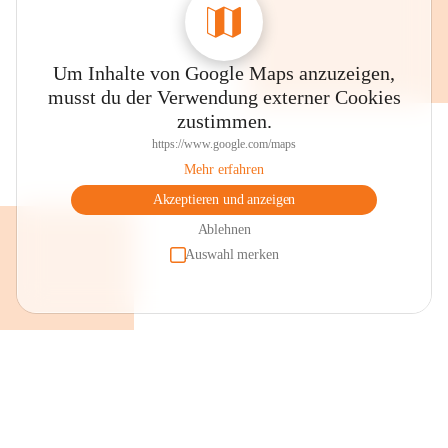
Schmalangerdorf

Um Inhalte von Google Maps anzuzeigen,
musst du der Verwendung externer Cookies
zustimmen.
https://www.google.com/maps
Mehr erfahren
Akzeptieren und anzeigen
Das ursprüngliche Schmalangerdorf mit heute noch teilweise 
erhaltenen Giebelhäuserensembles bietet sich für eine 
Ablehnen
Ortsbesichtigung an. Im Ortszentrum liegt der Dorfplatz mit dem 
Auswahl merken
Brunnen, einer Keramikarbeit des örtlichen Künstlers Robert 
Schneider, dahinter an der Fassade des Pfarrheimes das 
Kunstglasfenster von Prof. Erich Stanschitz „Maria Magdalena“ 
sowie dem Gebäudekomplex der „Alten Schule“, der heute 
großteils als Veranstaltungsstätte genutzt wird. 

Pfarrkirche

Die Pfarrkirche mit ihrer barocken Westfassade, umgeben von der 