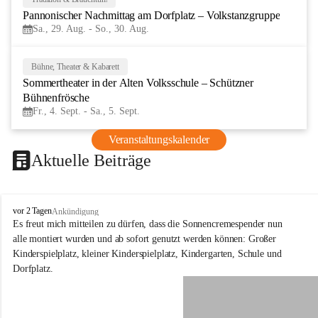
29
Pannonischer Nachmittag am Dorfplatz – Volkstanzgruppe
AUG
Sa., 29. Aug. - So., 30. Aug.
Bühne, Theater & Kabarett
4
Sommertheater in der Alten Volksschule – Schützner 
SEP
Bühnenfrösche
Fr., 4. Sept. - Sa., 5. Sept.
Veranstaltungskalender
Aktuelle Beiträge
S
vor 2 Tagen
Ankündigung
c
Es freut mich mitteilen zu dürfen, dass die Sonnencremespender nun 
h
alle montiert wurden und ab sofort genutzt werden können: Großer 
ü
Kinderspielplatz, kleiner Kinderspielplatz, Kindergarten, Schule und 
t
Dorfplatz.
z
e
n
a