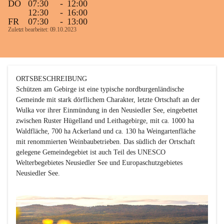
DO
07:30
-
12:00
12:30
-
16:00
FR
07:30
-
13:00
Zuletzt bearbeitet: 09.10.2023
ORTSBESCHREIBUNG

Schützen am Gebirge ist eine typische nordburgenländische 
Gemeinde mit stark dörflichem Charakter, letzte Ortschaft an der 
Wulka vor ihrer Einmündung in den Neusiedler See, eingebettet 
zwischen Ruster Hügelland und Leithagebirge, mit ca. 1000 ha 
Waldfläche, 700 ha Ackerland und ca. 130 ha Weingartenfläche 
mit renommierten Weinbaubetrieben. Das südlich der Ortschaft 
gelegene Gemeindegebiet ist auch Teil des UNESCO 
Welterbegebietes Neusiedler See und Europaschutzgebietes 
Neusiedler See. 
