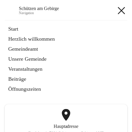
Schützen am Gebirge
Navigation
Schützen am Gebirge
Start
Herzlich willkommen
Veranstaltungen
Gemeindeamt
1 Schnellzugriff
Unsere Gemeinde
öffnet
Vereine
in
Artikel
Veranstaltungen
neuem
Tab
Beiträge
+6
Öffnungszeiten
Hauptadresse