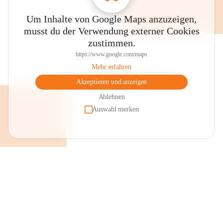
Schmalangerdorf

Um Inhalte von Google Maps anzuzeigen,
musst du der Verwendung externer Cookies
zustimmen.
https://www.google.com/maps
Mehr erfahren
Akzeptieren und anzeigen
Das ursprüngliche Schmalangerdorf mit heute noch teilweise 
erhaltenen Giebelhäuserensembles bietet sich für eine 
Ablehnen
Ortsbesichtigung an. Im Ortszentrum liegt der Dorfplatz mit dem 
Auswahl merken
Brunnen, einer Keramikarbeit des örtlichen Künstlers Robert 
Schneider, dahinter an der Fassade des Pfarrheimes das 
Kunstglasfenster von Prof. Erich Stanschitz „Maria Magdalena“ 
sowie dem Gebäudekomplex der „Alten Schule“, der heute 
großteils als Veranstaltungsstätte genutzt wird. 

Pfarrkirche

Die Pfarrkirche mit ihrer barocken Westfassade, umgeben von der 
Wehrmauer, ist der hl. Maria Magdalena geweiht. Gepflegte und 
renovierte Bildstöcke findet man im gesamten Gemeindegebiet. An 