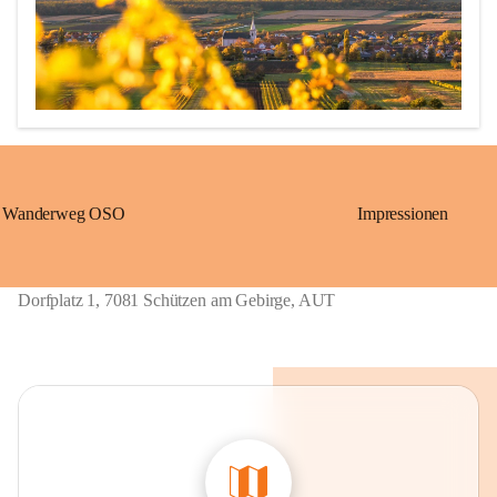
Wanderweg OSO
Impressionen
Erstmalige urkundliche Erwähnung 1211 als „Löwö“ (richtig 
übersetzt: Schützen)

1390 bis ca. 1875: „Gschieß“, benannt nach dem Herrschaftsurbar 
Dorfplatz 1, 7081 Schützen am Gebirge, AUT
Eisenstadt der Grafen von Geschies.

1867 bis 1921: „Sérz“, ungarische Übersetzung von Gschieß.

Ab 1924: heutiger Name „Schützen am Gebirge“, welcher sich 
wieder auf die alte Grenzwächtersiedlung „Löwö“ bezieht. 
