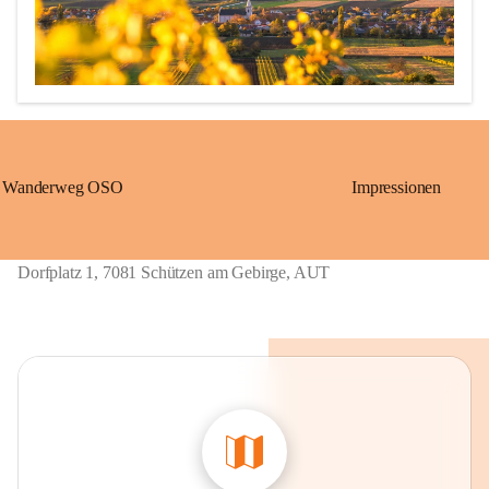
Wanderweg OSO
Impressionen
Erstmalige urkundliche Erwähnung 1211 als „Löwö“ (richtig 
übersetzt: Schützen)

1390 bis ca. 1875: „Gschieß“, benannt nach dem Herrschaftsurbar 
Dorfplatz 1, 7081 Schützen am Gebirge, AUT
Eisenstadt der Grafen von Geschies.

1867 bis 1921: „Sérz“, ungarische Übersetzung von Gschieß.

Ab 1924: heutiger Name „Schützen am Gebirge“, welcher sich 
wieder auf die alte Grenzwächtersiedlung „Löwö“ bezieht. 

Schmalangerdorf
