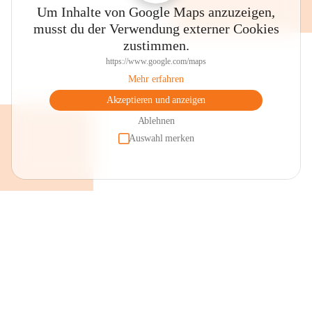
Um Inhalte von Google Maps anzuzeigen,
musst du der Verwendung externer Cookies
zustimmen.
https://www.google.com/maps
Mehr erfahren
Akzeptieren und anzeigen
Das ursprüngliche Schmalangerdorf mit heute noch teilweise 
erhaltenen Giebelhäuserensembles bietet sich für eine 
Ablehnen
Ortsbesichtigung an. Im Ortszentrum liegt der Dorfplatz mit dem 
Auswahl merken
Brunnen, einer Keramikarbeit des örtlichen Künstlers Robert 
Schneider, dahinter an der Fassade des Pfarrheimes das 
Kunstglasfenster von Prof. Erich Stanschitz „Maria Magdalena“ 
sowie dem Gebäudekomplex der „Alten Schule“, der heute 
großteils als Veranstaltungsstätte genutzt wird. 

Pfarrkirche

Die Pfarrkirche mit ihrer barocken Westfassade, umgeben von der 
Wehrmauer, ist der hl. Maria Magdalena geweiht. Gepflegte und 
renovierte Bildstöcke findet man im gesamten Gemeindegebiet. An 
ihnen vorbei führen teilweise asphaltierte Güterwege, wie auch der 