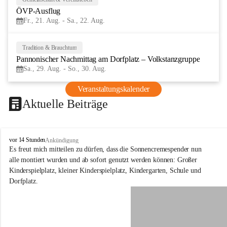
21
ÖVP-Ausflug
AUG
Fr., 21. Aug. - Sa., 22. Aug.
Tradition & Brauchtum
29
Pannonischer Nachmittag am Dorfplatz – Volkstanzgruppe
AUG
Sa., 29. Aug. - So., 30. Aug.
Veranstaltungskalender
Aktuelle Beiträge
S
vor 14 Stunden
Ankündigung
c
Es freut mich mitteilen zu dürfen, dass die Sonnencremespender nun 
h
alle montiert wurden und ab sofort genutzt werden können: Großer 
ü
Kinderspielplatz, kleiner Kinderspielplatz, Kindergarten, Schule und 
t
Dorfplatz.
z
e
n
a
m