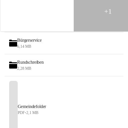
G
e
+1
b
i
r
g
e
Bürgerservice
6,14 MB
Rundschreiben
2,28 MB
Gemeindefolder
PDF
•
2,1 MB