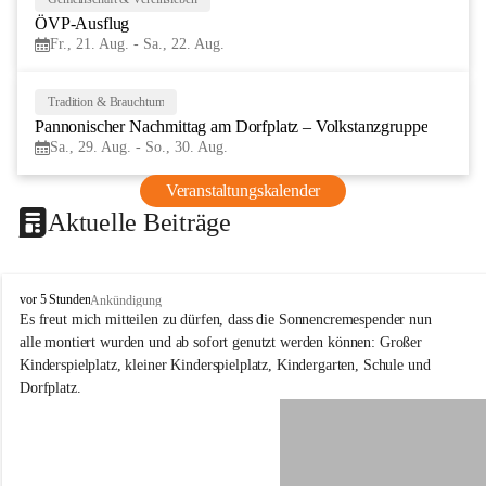
21
ÖVP-Ausflug
AUG
Fr., 21. Aug. - Sa., 22. Aug.
Tradition & Brauchtum
29
Pannonischer Nachmittag am Dorfplatz – Volkstanzgruppe
AUG
Sa., 29. Aug. - So., 30. Aug.
Veranstaltungskalender
Aktuelle Beiträge
S
vor 5 Stunden
Ankündigung
c
Es freut mich mitteilen zu dürfen, dass die Sonnencremespender nun 
h
alle montiert wurden und ab sofort genutzt werden können: Großer 
ü
Kinderspielplatz, kleiner Kinderspielplatz, Kindergarten, Schule und 
t
Dorfplatz.
z
e
n
a
m