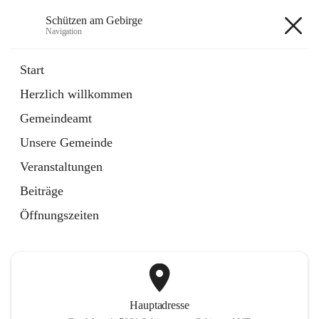
Schützen am Gebirge
Navigation
Schützen am Gebirge
Start
Herzlich willkommen
Veranstaltungen
Gemeindeamt
1 Schnellzugriff
Unsere Gemeinde
öffnet
Vereine
in
Artikel
Veranstaltungen
neuem
Tab
Beiträge
+6
Öffnungszeiten
Hauptadresse