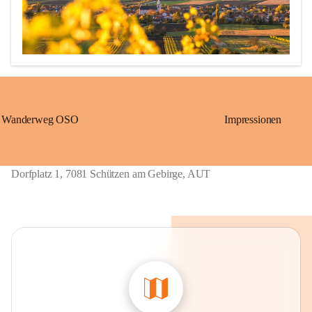
Wanderweg OSO
Impressionen
Erstmalige urkundliche Erwähnung 1211 als „Löwö“ (richtig 
übersetzt: Schützen)

1390 bis ca. 1875: „Gschieß“, benannt nach dem Herrschaftsurbar 
Dorfplatz 1, 7081 Schützen am Gebirge, AUT
Eisenstadt der Grafen von Geschies.

1867 bis 1921: „Sérz“, ungarische Übersetzung von Gschieß.

Ab 1924: heutiger Name „Schützen am Gebirge“, welcher sich 
wieder auf die alte Grenzwächtersiedlung „Löwö“ bezieht. 

Schmalangerdorf
