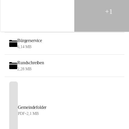
G
e
+1
b
i
r
g
e
Bürgerservice
6,14 MB
Rundschreiben
2,28 MB
Gemeindefolder
PDF
•
2,1 MB