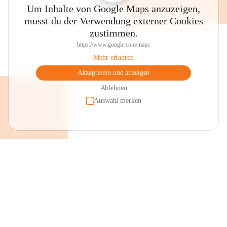
Um Inhalte von Google Maps anzuzeigen,
musst du der Verwendung externer Cookies
zustimmen.
https://www.google.com/maps
Mehr erfahren
Akzeptieren und anzeigen
Das ursprüngliche Schmalangerdorf mit heute noch teilweise 
erhaltenen Giebelhäuserensembles bietet sich für eine 
Ablehnen
Ortsbesichtigung an. Im Ortszentrum liegt der Dorfplatz mit dem 
Auswahl merken
Brunnen, einer Keramikarbeit des örtlichen Künstlers Robert 
Schneider, dahinter an der Fassade des Pfarrheimes das 
Kunstglasfenster von Prof. Erich Stanschitz „Maria Magdalena“ 
sowie dem Gebäudekomplex der „Alten Schule“, der heute 
großteils als Veranstaltungsstätte genutzt wird. 

Pfarrkirche

Die Pfarrkirche mit ihrer barocken Westfassade, umgeben von der 
Wehrmauer, ist der hl. Maria Magdalena geweiht. Gepflegte und 
renovierte Bildstöcke findet man im gesamten Gemeindegebiet. An 
ihnen vorbei führen teilweise asphaltierte Güterwege, wie auch der 