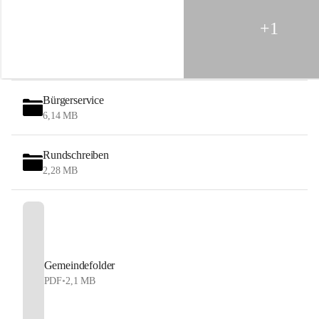
G
e
+1
b
i
r
g
e
Bürgerservice
6,14 MB
Rundschreiben
2,28 MB
Gemeindefolder
PDF
•
2,1 MB