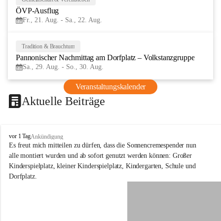
21
ÖVP-Ausflug
AUG
Fr., 21. Aug. - Sa., 22. Aug.
Tradition & Brauchtum
29
Pannonischer Nachmittag am Dorfplatz – Volkstanzgruppe
AUG
Sa., 29. Aug. - So., 30. Aug.
Veranstaltungskalender
Aktuelle Beiträge
S
vor 1 Tag
Ankündigung
c
Es freut mich mitteilen zu dürfen, dass die Sonnencremespender nun 
h
alle montiert wurden und ab sofort genutzt werden können: Großer 
ü
Kinderspielplatz, kleiner Kinderspielplatz, Kindergarten, Schule und 
t
Dorfplatz.
z
e
n
a
m