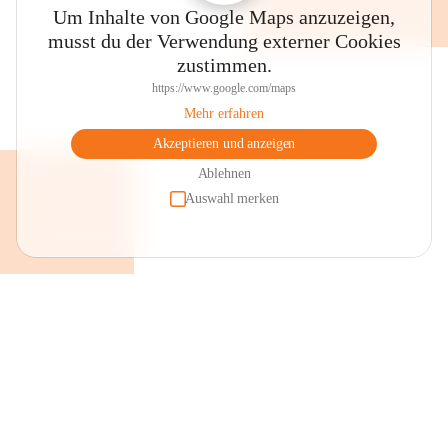
Um Inhalte von Google Maps anzuzeigen,
musst du der Verwendung externer Cookies
zustimmen.
https://www.google.com/maps
Mehr erfahren
Akzeptieren und anzeigen
Das ursprüngliche Schmalangerdorf mit heute noch teilweise 
erhaltenen Giebelhäuserensembles bietet sich für eine 
Ablehnen
Ortsbesichtigung an. Im Ortszentrum liegt der Dorfplatz mit dem 
Auswahl merken
Brunnen, einer Keramikarbeit des örtlichen Künstlers Robert 
Schneider, dahinter an der Fassade des Pfarrheimes das 
Kunstglasfenster von Prof. Erich Stanschitz „Maria Magdalena“ 
sowie dem Gebäudekomplex der „Alten Schule“, der heute 
großteils als Veranstaltungsstätte genutzt wird. 

Pfarrkirche

Die Pfarrkirche mit ihrer barocken Westfassade, umgeben von der 
Wehrmauer, ist der hl. Maria Magdalena geweiht. Gepflegte und 
renovierte Bildstöcke findet man im gesamten Gemeindegebiet. An 
ihnen vorbei führen teilweise asphaltierte Güterwege, wie auch der 