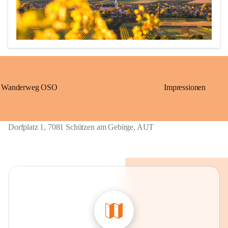
Wanderweg OSO
Impressionen
Erstmalige urkundliche Erwähnung 1211 als „Löwö“ (richtig 
übersetzt: Schützen)

1390 bis ca. 1875: „Gschieß“, benannt nach dem Herrschaftsurbar 
Dorfplatz 1, 7081 Schützen am Gebirge, AUT
Eisenstadt der Grafen von Geschies.

1867 bis 1921: „Sérz“, ungarische Übersetzung von Gschieß.

Ab 1924: heutiger Name „Schützen am Gebirge“, welcher sich 
wieder auf die alte Grenzwächtersiedlung „Löwö“ bezieht. 

Schmalangerdorf
