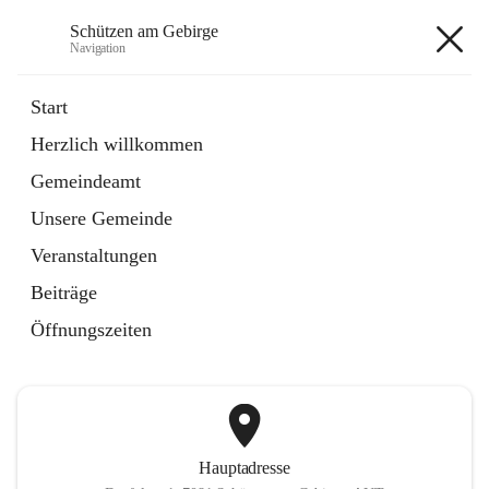
Schützen am Gebirge
Navigation
Schützen am Gebirge
Start
Herzlich willkommen
Veranstaltungen
Gemeindeamt
1 Schnellzugriff
Unsere Gemeinde
öffnet
Vereine
in
Artikel
Veranstaltungen
neuem
Tab
Beiträge
+6
Öffnungszeiten
Hauptadresse