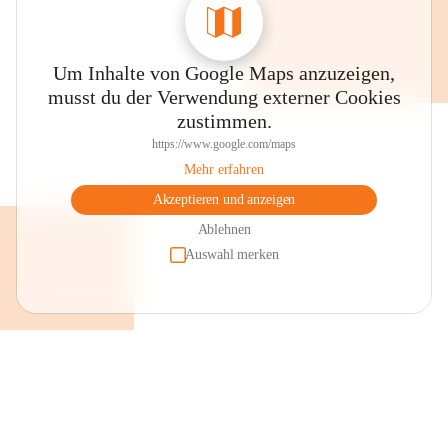
Schmalangerdorf

Um Inhalte von Google Maps anzuzeigen,
musst du der Verwendung externer Cookies
zustimmen.
https://www.google.com/maps
Mehr erfahren
Akzeptieren und anzeigen
Das ursprüngliche Schmalangerdorf mit heute noch teilweise 
erhaltenen Giebelhäuserensembles bietet sich für eine 
Ablehnen
Ortsbesichtigung an. Im Ortszentrum liegt der Dorfplatz mit dem 
Auswahl merken
Brunnen, einer Keramikarbeit des örtlichen Künstlers Robert 
Schneider, dahinter an der Fassade des Pfarrheimes das 
Kunstglasfenster von Prof. Erich Stanschitz „Maria Magdalena“ 
sowie dem Gebäudekomplex der „Alten Schule“, der heute 
großteils als Veranstaltungsstätte genutzt wird. 

Pfarrkirche

Die Pfarrkirche mit ihrer barocken Westfassade, umgeben von der 