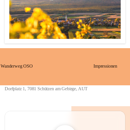
Wanderweg OSO
Impressionen
Erstmalige urkundliche Erwähnung 1211 als „Löwö“ (richtig 
übersetzt: Schützen)

1390 bis ca. 1875: „Gschieß“, benannt nach dem Herrschaftsurbar 
Dorfplatz 1, 7081 Schützen am Gebirge, AUT
Eisenstadt der Grafen von Geschies.

1867 bis 1921: „Sérz“, ungarische Übersetzung von Gschieß.

Ab 1924: heutiger Name „Schützen am Gebirge“, welcher sich 
wieder auf die alte Grenzwächtersiedlung „Löwö“ bezieht. 
