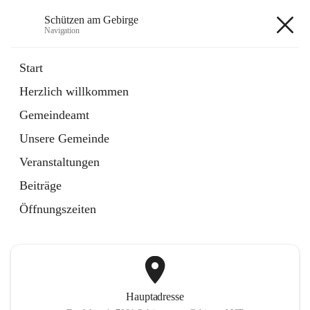
Schützen am Gebirge
Navigation
Schützen am Gebirge
Start
Herzlich willkommen
Veranstaltungen
Gemeindeamt
1 Schnellzugriff
Unsere Gemeinde
öffnet
Vereine
in
Artikel
Veranstaltungen
neuem
Tab
Beiträge
+6
Öffnungszeiten
Hauptadresse