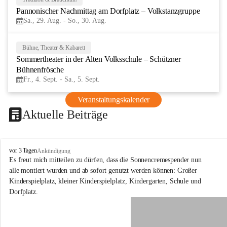
29
Pannonischer Nachmittag am Dorfplatz – Volkstanzgruppe
AUG
Sa., 29. Aug. - So., 30. Aug.
Bühne, Theater & Kabarett
4
Sommertheater in der Alten Volksschule – Schützner 
SEP
Bühnenfrösche
Fr., 4. Sept. - Sa., 5. Sept.
Veranstaltungskalender
Aktuelle Beiträge
S
vor 3 Tagen
Ankündigung
c
Es freut mich mitteilen zu dürfen, dass die Sonnencremespender nun 
h
alle montiert wurden und ab sofort genutzt werden können: Großer 
ü
Kinderspielplatz, kleiner Kinderspielplatz, Kindergarten, Schule und 
t
Dorfplatz.
z
e
n
a