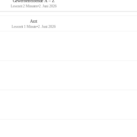
Gewerbetreibende A – Z
Lesezeit 2 Minuten
•
2. Juni 2026
Arzt
Lesezeit 1 Minute
•
2. Juni 2026