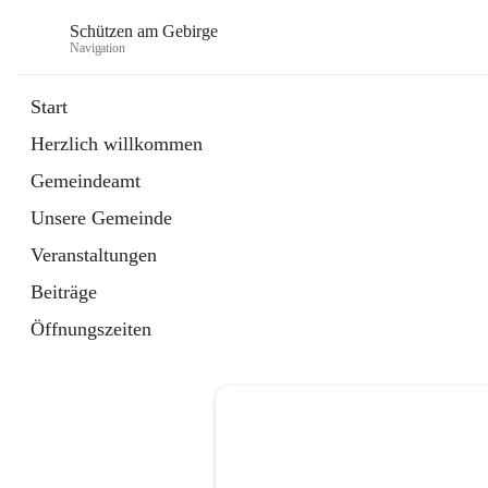
Schützen am Gebirge
Navigation
Start
Herzlich willkommen
Veranstaltungen
Gemeindeamt
1 Schnellzugriff
Unsere Gemeinde
öffnet
Vereine
in
Artikel
Veranstaltungen
neuem
Tab
Beiträge
Öffnungszeiten