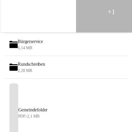
G
e
+1
b
i
r
g
e
Bürgerservice
6,14 MB
Rundschreiben
2,28 MB
Gemeindefolder
PDF
•
2,1 MB