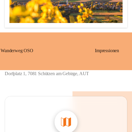
Wanderweg OSO
Impressionen
Erstmalige urkundliche Erwähnung 1211 als „Löwö“ (richtig 
übersetzt: Schützen)

1390 bis ca. 1875: „Gschieß“, benannt nach dem Herrschaftsurbar 
Dorfplatz 1, 7081 Schützen am Gebirge, AUT
Eisenstadt der Grafen von Geschies.

1867 bis 1921: „Sérz“, ungarische Übersetzung von Gschieß.

Ab 1924: heutiger Name „Schützen am Gebirge“, welcher sich 
wieder auf die alte Grenzwächtersiedlung „Löwö“ bezieht. 

Schmalangerdorf
