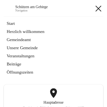
Schützen am Gebirge
Navigation
Schützen am Gebirge
Start
Herzlich willkommen
Veranstaltungen
Gemeindeamt
1 Schnellzugriff
Unsere Gemeinde
öffnet
Vereine
in
Artikel
Veranstaltungen
neuem
Tab
Beiträge
+6
Öffnungszeiten
Hauptadresse