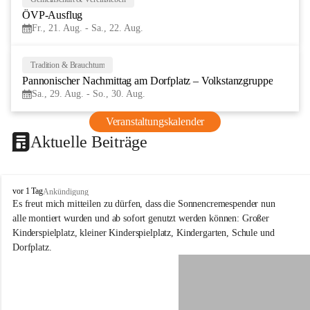
21
ÖVP-Ausflug
AUG
Fr., 21. Aug. - Sa., 22. Aug.
Tradition & Brauchtum
29
Pannonischer Nachmittag am Dorfplatz – Volkstanzgruppe
AUG
Sa., 29. Aug. - So., 30. Aug.
Veranstaltungskalender
Aktuelle Beiträge
S
vor 1 Tag
Ankündigung
c
Es freut mich mitteilen zu dürfen, dass die Sonnencremespender nun 
h
alle montiert wurden und ab sofort genutzt werden können: Großer 
ü
Kinderspielplatz, kleiner Kinderspielplatz, Kindergarten, Schule und 
t
Dorfplatz.
z
e
n
a
m