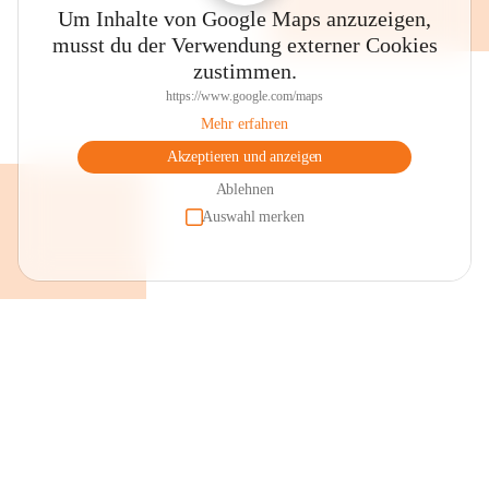
Um Inhalte von Google Maps anzuzeigen,
musst du der Verwendung externer Cookies
zustimmen.
https://www.google.com/maps
Mehr erfahren
Akzeptieren und anzeigen
Das ursprüngliche Schmalangerdorf mit heute noch teilweise 
erhaltenen Giebelhäuserensembles bietet sich für eine 
Ablehnen
Ortsbesichtigung an. Im Ortszentrum liegt der Dorfplatz mit dem 
Auswahl merken
Brunnen, einer Keramikarbeit des örtlichen Künstlers Robert 
Schneider, dahinter an der Fassade des Pfarrheimes das 
Kunstglasfenster von Prof. Erich Stanschitz „Maria Magdalena“ 
sowie dem Gebäudekomplex der „Alten Schule“, der heute 
großteils als Veranstaltungsstätte genutzt wird. 

Pfarrkirche

Die Pfarrkirche mit ihrer barocken Westfassade, umgeben von der 
Wehrmauer, ist der hl. Maria Magdalena geweiht. Gepflegte und 
renovierte Bildstöcke findet man im gesamten Gemeindegebiet. An 
ihnen vorbei führen teilweise asphaltierte Güterwege, wie auch der 