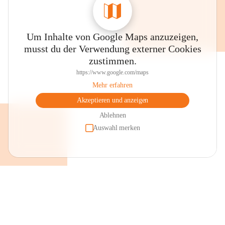
Schmalangerdorf

Um Inhalte von Google Maps anzuzeigen,
musst du der Verwendung externer Cookies
zustimmen.
https://www.google.com/maps
Mehr erfahren
Akzeptieren und anzeigen
Das ursprüngliche Schmalangerdorf mit heute noch teilweise 
erhaltenen Giebelhäuserensembles bietet sich für eine 
Ablehnen
Ortsbesichtigung an. Im Ortszentrum liegt der Dorfplatz mit dem 
Auswahl merken
Brunnen, einer Keramikarbeit des örtlichen Künstlers Robert 
Schneider, dahinter an der Fassade des Pfarrheimes das 
Kunstglasfenster von Prof. Erich Stanschitz „Maria Magdalena“ 
sowie dem Gebäudekomplex der „Alten Schule“, der heute 
großteils als Veranstaltungsstätte genutzt wird. 

Pfarrkirche

Die Pfarrkirche mit ihrer barocken Westfassade, umgeben von der 