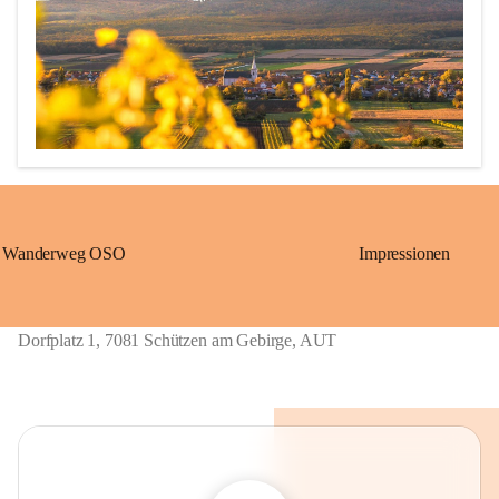
Wanderweg OSO
Impressionen
Erstmalige urkundliche Erwähnung 1211 als „Löwö“ (richtig 
übersetzt: Schützen)

1390 bis ca. 1875: „Gschieß“, benannt nach dem Herrschaftsurbar 
Dorfplatz 1, 7081 Schützen am Gebirge, AUT
Eisenstadt der Grafen von Geschies.

1867 bis 1921: „Sérz“, ungarische Übersetzung von Gschieß.

Ab 1924: heutiger Name „Schützen am Gebirge“, welcher sich 
wieder auf die alte Grenzwächtersiedlung „Löwö“ bezieht. 
