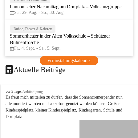
29
Pannonischer Nachmittag am Dorfplatz – Volkstanzgruppe
AUG
Sa., 29. Aug. - So., 30. Aug.
Bühne, Theater & Kabarett
4
Sommertheater in der Alten Volksschule – Schützner 
SEP
Bühnenfrösche
Fr., 4. Sept. - Sa., 5. Sept.
Veranstaltungskalender
Aktuelle Beiträge
S
vor 3 Tagen
Ankündigung
c
Es freut mich mitteilen zu dürfen, dass die Sonnencremespender nun 
h
alle montiert wurden und ab sofort genutzt werden können: Großer 
ü
Kinderspielplatz, kleiner Kinderspielplatz, Kindergarten, Schule und 
t
Dorfplatz.
z
e
n
a