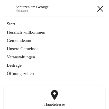
Schützen am Gebirge
Navigation
Schützen am Gebirge
Start
Herzlich willkommen
Veranstaltungen
Gemeindeamt
1 Schnellzugriff
Unsere Gemeinde
öffnet
Vereine
in
Artikel
Veranstaltungen
neuem
Tab
Beiträge
+6
Öffnungszeiten
Hauptadresse